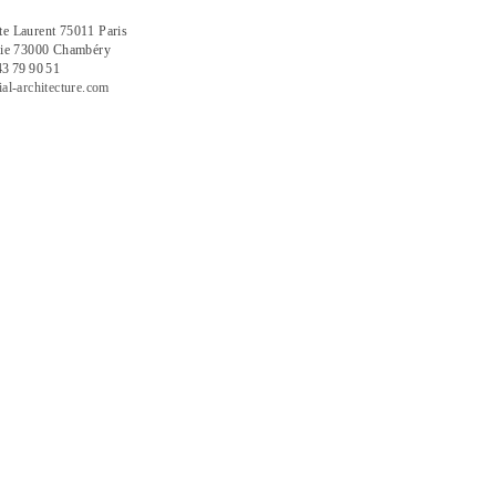
te Laurent 75011 Paris
alie 73000 Chambéry
43 79 90 51
ial-architecture.com