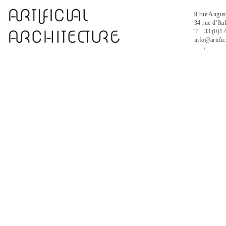
9 rue Augus
34 rue d’It
T. +33 (0)1 
info@artific
/