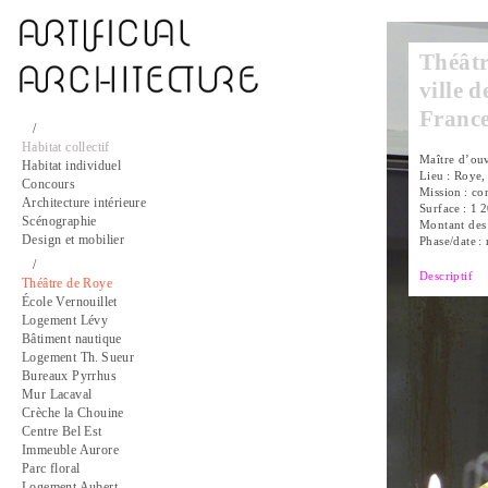
Théâtr
ville 
Franc
/
Habitat collectif
Maître d’ouv
Habitat individuel
Lieu : Roye
Concours
Mission : co
Architecture intérieure
Surface : 1 
Scénographie
Montant des 
Design et mobilier
Phase/date :
/
Descriptif
Théâtre de Roye
École Vernouillet
Logement Lévy
Bâtiment nautique
Logement Th. Sueur
Bureaux Pyrrhus
Mur Lacaval
Crèche la Chouine
Centre Bel Est
Immeuble Aurore
Parc floral
Logement Aubert