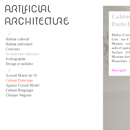
Cabin
Paris 
/
Maître d’ouv
Habitat collectif
Lieu : rue d’
Habitat individuel
Mission : co
salle d’opéra
Concours
Surface : 11
Architecture intérieure
Montant des 
Scénographie
Phase/date : 
Design et mobilier
/
Descriptif
Accueil Mairie du 16
Cabinet Putterman
Agence Crystal Model
Cabinet Benguigui
Clinique Wagram